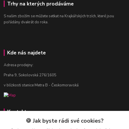
Trhy na kterých prodáváme
S našim zbožím se můžete setkat na Krajkářských trzích, které jsou
pořádány dvakrát do roka.
Kde nás najdete
Adresa prodejny:
Praha 9, Sokolovská 276/1605
v blízkosti stanice Metra B - Českomoravská
Kontakty
🍪 Jak byste rádi své cookies?
Jitka Vlasáková