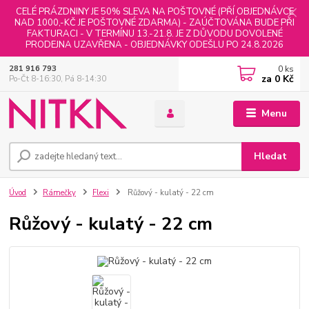
CELÉ PRÁZDNINY JE 50% SLEVA NA POŠTOVNÉ (PŘÍ OBJEDNÁVCE
NAD 1000,-KČ JE POŠTOVNÉ ZDARMA) - ZAÚČTOVÁNA BUDE PŘI
FAKTURACI - V TERMÍNU 13.-21.8. JE Z DŮVODU DOVOLENÉ
PRODEJNA UZAVŘENA - OBJEDNÁVKY ODEŠLU PO 24.8.2026
0
ks
281 916 793
za
0 Kč
Po-Čt 8-16:30, Pá 8-14:30
Menu
Hledat
Úvod
Rámečky
Flexi
Růžový - kulatý - 22 cm
Růžový - kulatý - 22 cm