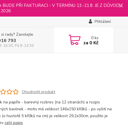
UDE PŘI FAKTURACI - V TERMÍNU 13.-21.8. JE Z DŮVODU
.2026
Přihlášení
 si rady? Zavolejte.
0
ks
916 793
za
0 Kč
8-16:30, Pá 8-14:30
Ohodnotit produkt
sk na papíře - barevný rozkres (na 12 stranách) a rozpis
ných bavlnek - motiv má velikost 146x150 křížků - po vyšití na
(o hustotě 5 křížků na cm) je velikost 29,2x30cm, použito je
rev
celý popis