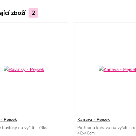
jící zboží
2
 - Pejsek
Kanava - Pejsek
 bavlnky na vyšití - 73ks
Potřebná kanava na vyšití - r
40x40cm