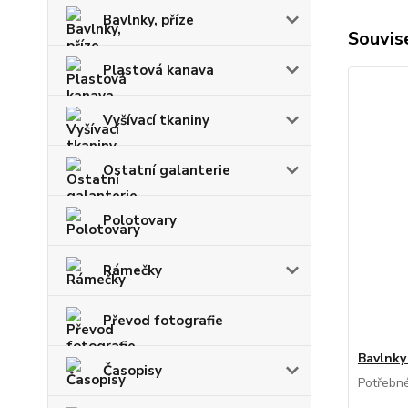
Bavlnky, příze
Souvise
Plastová kanava
Vyšívací tkaniny
Ostatní galanterie
Polotovary
Rámečky
Převod fotografie
Bavlnky
Časopisy
Potřebné