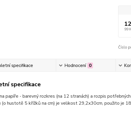
12
99 
Číslo p
etní specifikace
Hodnocení
0
Ko
tní specifikace
na papíře - barevný rozkres (na 12 stranách) a rozpis potřebnýc
 (o hustotě 5 křížků na cm) je velikost 29,2x30cm, použito je 1