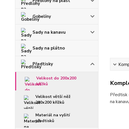
Předlohy na plast
Gobelíny
Sady na kanavu
Sady na plátno
Předtisky
Kompl
Velikost do 200x200
Komple
křížků
Předtisk 
Velikost větší něž
na kanavu
200x200 křížků
Materiál na vyšití
předtisků