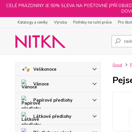
CELÉ PRÁZDNINY JE 50% SLEVA NA POŠTOVNÉ (PŘÍ OBJED
DOVO
Katalogy a ceníky
Výroba
Potřeby na ruční práce
Pro ško
Úvod
P
Velikonoce
Pejs
Vánoce
Papírové předlohy
Látkové předlohy