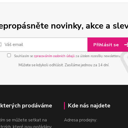
epropásněte novinky, akce a slev
Přihlásit se
Souhlasím se
zpracováním osobních údajů
za účelem rozesílky newsletteru.
Můžete se kdykoli odhlásit. Zasíláme jednou za 14 dní.
 kterých prodáváme
Kde nás najdete
žím se můžete setkat na
Adresa prodejny:
 trzích, které jsou pořádány