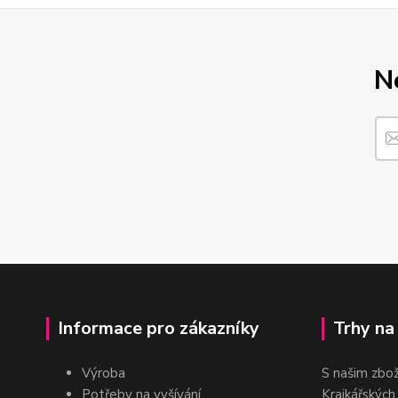
N
Informace pro zákazníky
Trhy na
Výroba
S našim zbo
Potřeby na vyšívání
Krajkářských