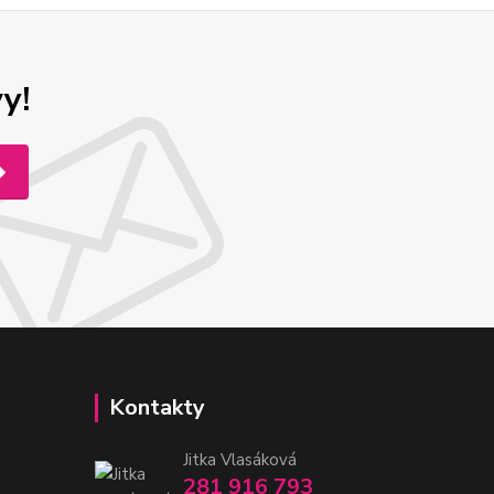
y!
Kontakty
Jitka Vlasáková
281 916 793