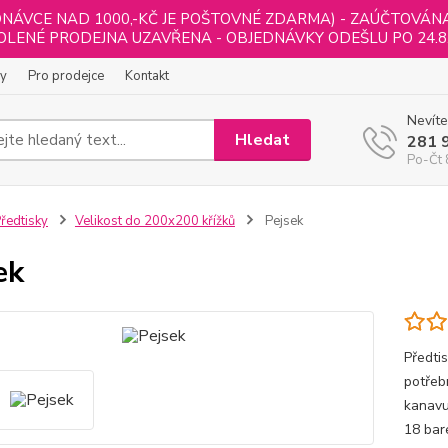
NÁVCE NAD 1000,-KČ JE POŠTOVNÉ ZDARMA) - ZAÚČTOVÁNA B
LENÉ PRODEJNA UZAVŘENA - OBJEDNÁVKY ODEŠLU PO 24.8
ly
Pro prodejce
Kontakt
Nevíte
Hledat
281 
Po-Čt 
ředtisky
Velikost do 200x200 křížků
Pejsek
ek
Předti
potřeb
kanavu 
18 ba