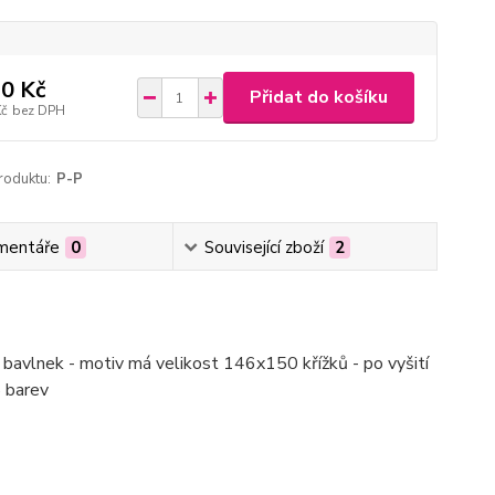
0 Kč
Přidat do košíku
Kč
bez DPH
roduktu:
P-P
mentáře
0
Související zboží
2
h bavlnek - motiv má velikost 146x150 křížků - po vyšití
8 barev