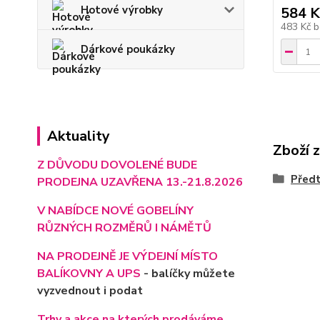
Hotové výrobky
584 K
483 Kč
b
Dárkové poukázky
Aktuality
Zboží 
Z DŮVODU DOVOLENÉ BUDE
Předt
PRODEJNA UZAVŘENA 13.-21.8.2026
V NABÍDCE NOVÉ GOBELÍNY
RŮZNÝCH ROZMĚRŮ I NÁMĚTŮ
NA PRODEJNĚ JE VÝD
EJNÍ MÍSTO
BALÍKOVNY A UPS
- balíčky můžete
vyzvednout i podat
Trhy a akce na kterých prodáváme