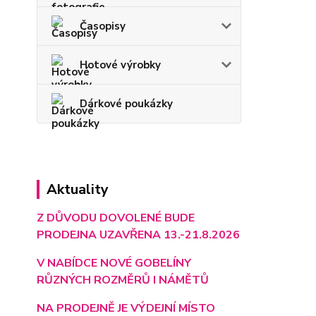
Časopisy
Hotové výrobky
Dárkové poukázky
Aktuality
Z DŮVODU DOVOLENÉ BUDE
PRODEJNA UZAVŘENA 13.-21.8.2026
V NABÍDCE NOVÉ GOBELÍNY
RŮZNÝCH ROZMĚRŮ I NÁMĚTŮ
NA PRODEJNĚ JE VÝD
EJNÍ MÍSTO