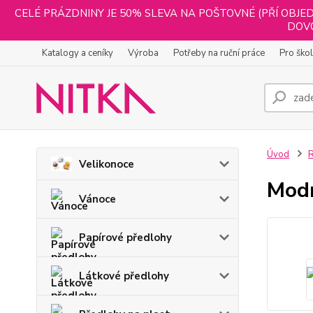
CELÉ PRÁZDNINY JE 50% SLEVA NA POŠTOVNÉ (PŘÍ OBJED
DOVO
Katalogy a ceníky
Výroba
Potřeby na ruční práce
Pro ško
Úvod
Velikonoce
Modr
Vánoce
Papírové předlohy
Látkové předlohy