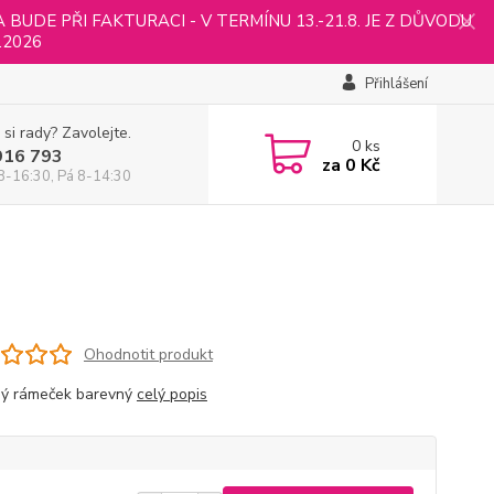
UDE PŘI FAKTURACI - V TERMÍNU 13.-21.8. JE Z DŮVODU
.2026
Přihlášení
 si rady? Zavolejte.
0
ks
916 793
za
0 Kč
8-16:30, Pá 8-14:30
Ohodnotit produkt
ý rámeček barevný
celý popis