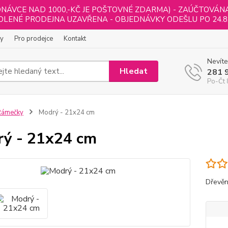
NÁVCE NAD 1000,-KČ JE POŠTOVNÉ ZDARMA) - ZAÚČTOVÁNA B
LENÉ PRODEJNA UZAVŘENA - OBJEDNÁVKY ODEŠLU PO 24.8
ly
Pro prodejce
Kontakt
Nevíte
Hledat
281 
Po-Čt 
Rámečky
Modrý - 21x24 cm
ý - 21x24 cm
Dřevěn