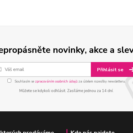
epropásněte novinky, akce a slev
Přihlásit se
Souhlasím se
zpracováním osobních údajů
za účelem rozesílky newsletteru.
Můžete se kdykoli odhlásit. Zasíláme jednou za 14 dní.
 kterých prodáváme
Kde nás najdete