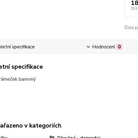
18
153
Číslo p
etní specifikace
Hodnocení
0
tní specifikace
rámeček barevný
zařazeno v kategoriích