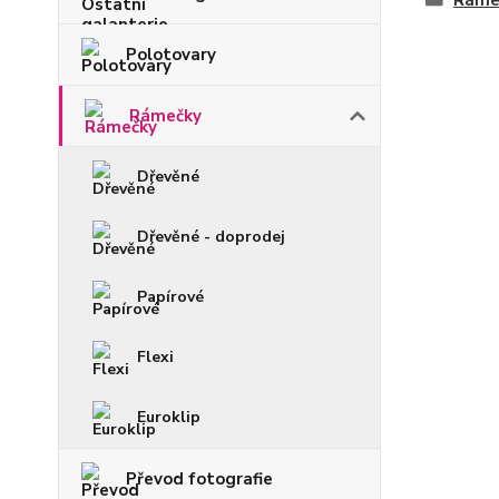
Ráme
Polotovary
Rámečky
Dřevěné
Dřevěné - doprodej
Papírové
Flexi
Euroklip
Převod fotografie