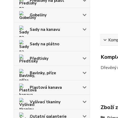
Předlohy na plast
Gobelíny
Sady na kanavu
Kompl
Sady na plátno
Komple
Předtisky
Dřevěný 
Bavlnky, příze
Plastová kanava
Vyšívací tkaniny
Zboží 
Ostatní galanterie