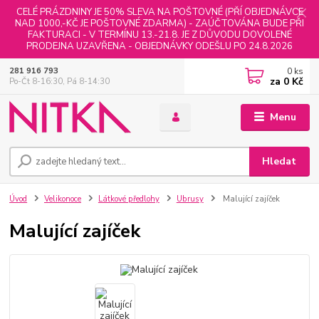
CELÉ PRÁZDNINY JE 50% SLEVA NA POŠTOVNÉ (PŘÍ OBJEDNÁVCE
NAD 1000,-KČ JE POŠTOVNÉ ZDARMA) - ZAÚČTOVÁNA BUDE PŘI
FAKTURACI - V TERMÍNU 13.-21.8. JE Z DŮVODU DOVOLENÉ
PRODEJNA UZAVŘENA - OBJEDNÁVKY ODEŠLU PO 24.8.2026
0
ks
281 916 793
za
0 Kč
Po-Čt 8-16:30, Pá 8-14:30
Menu
Hledat
Úvod
Velikonoce
Látkové předlohy
Ubrusy
Malující zajíček
Malující zajíček