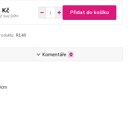
 Kč
Přidat do košíku
Kč
bez DPH
roduktu:
R140
Komentáře
0
20cm