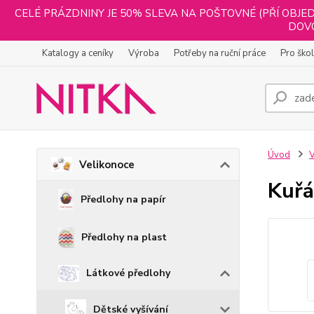
CELÉ PRÁZDNINY JE 50% SLEVA NA POŠTOVNÉ (PŘÍ OBJED
DOVO
Katalogy a ceníky
Výroba
Potřeby na ruční práce
Pro ško
Úvod
V
Velikonoce
Kuřá
Předlohy na papír
Předlohy na plast
Látkové předlohy
Dětské vyšívání