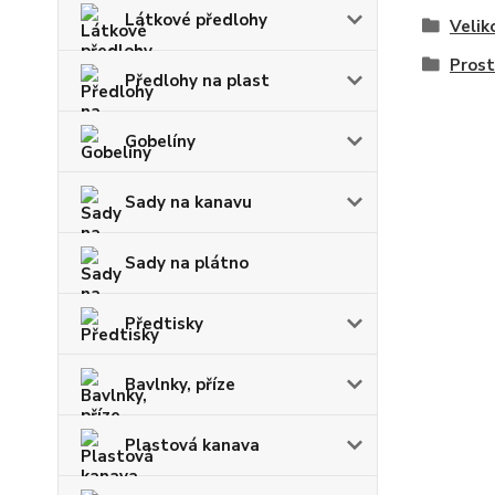
Látkové předlohy
Velik
Prost
Předlohy na plast
Gobelíny
Sady na kanavu
Sady na plátno
Předtisky
Bavlnky, příze
Plastová kanava