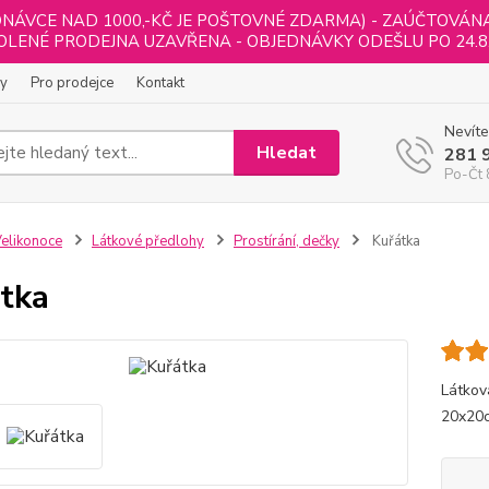
NÁVCE NAD 1000,-KČ JE POŠTOVNÉ ZDARMA) - ZAÚČTOVÁNA B
LENÉ PRODEJNA UZAVŘENA - OBJEDNÁVKY ODEŠLU PO 24.8
ly
Pro prodejce
Kontakt
Nevíte
Hledat
281 
Po-Čt 
elikonoce
Látkové předlohy
Prostírání, dečky
Kuřátka
tka
Látkov
20x20