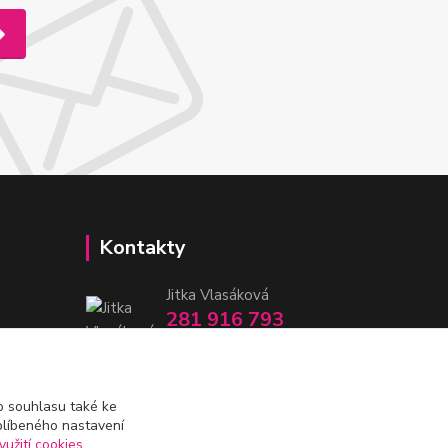
Kontakty
Jitka Vlasáková
281 916 793
Po-Čt 8-16:30, Pá 8-14:30
nitka@nitka.cz
 souhlasu také ke
blíbeného nastavení
yužití cookies