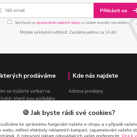
Přihlásit se
Souhlasím se
zpracováním osobních údajů
za účelem rozesílky newsletteru.
Můžete se kdykoli odhlásit. Zasíláme jednou za 14 dní.
 kterých prodáváme
Kde nás najdete
žím se můžete setkat na
Adresa prodejny:
 trzích, které jsou pořádány
Praha 9, Sokolovská 276/1605
oka.
🍪 Jak byste rádi své cookies?
v blízkosti stanice Metra B -
Českomoravská
používáme ke správnému fungování našeho e-shopu a v případě vašeho
k o webu, měření efektivity reklamních kampaní, zapamatování vašeho o
 stránek, či zobrazení reklam odpovídajících vašim preferencím.
Více k v