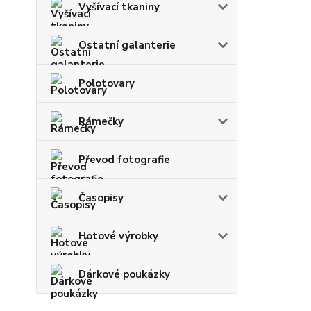
Vyšívací tkaniny
Ostatní galanterie
Polotovary
Rámečky
Převod fotografie
Časopisy
Hotové výrobky
Dárkové poukázky