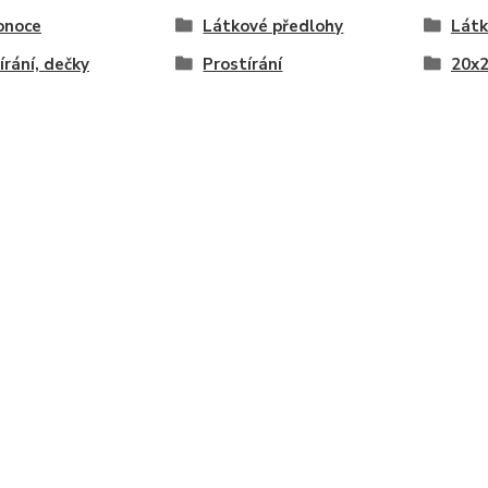
onoce
Látkové předlohy
Látk
írání, dečky
Prostírání
20x