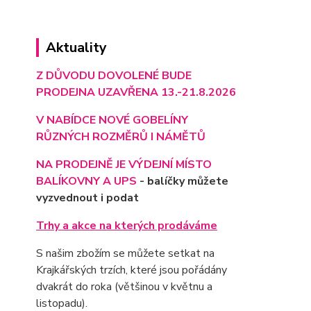
Aktuality
Z DŮVODU DOVOLENÉ BUDE
PRODEJNA UZAVŘENA 13.-21.8.2026
V NABÍDCE NOVÉ GOBELÍNY
RŮZNÝCH ROZMĚRŮ I NÁMĚTŮ
NA PRODEJNĚ JE VÝD
EJNÍ MÍSTO
BALÍKOVNY A UPS
- balíčky můžete
vyzvednout i podat
Trhy a akce na kterých prodáváme
S našim zbožím se můžete setkat na
Krajkářských trzích, které jsou pořádány
dvakrát do roka (většinou v květnu a
listopadu).