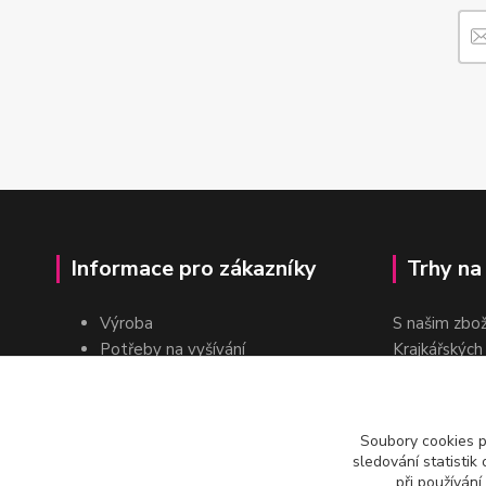
Informace pro zákazníky
Trhy na
Výroba
S našim zbo
Potřeby na vyšívání
Krajkářských
Pro školy
dvakrát do r
Pro prodejce
E-shop
Soubory cookies 
Katalogy a ceníky
sledování statisti
Kontakt
při používání