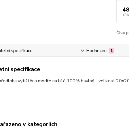
48
40 
Číslo p
etní specifikace
Hodnocení
1
tní specifikace
předloha vytištěná modře na bílé 100% bavlně - velikost 20x
zařazeno v kategoriích