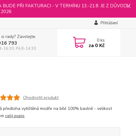
UDE PŘI FAKTURACI - V TERMÍNU 13.-21.8. JE Z DŮVODU
.2026
Přihlášení
 si rady? Zavolejte.
0
ks
916 793
za
0 Kč
8-16:30, Pá 8-14:30
Ohodnotit produkt
á předloha vytištěná modře na bílé 100% bavlně - velikost
cm
celý popis