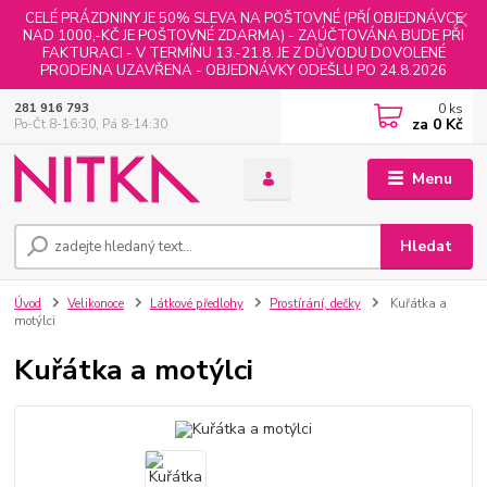
CELÉ PRÁZDNINY JE 50% SLEVA NA POŠTOVNÉ (PŘÍ OBJEDNÁVCE
NAD 1000,-KČ JE POŠTOVNÉ ZDARMA) - ZAÚČTOVÁNA BUDE PŘI
FAKTURACI - V TERMÍNU 13.-21.8. JE Z DŮVODU DOVOLENÉ
PRODEJNA UZAVŘENA - OBJEDNÁVKY ODEŠLU PO 24.8.2026
0
ks
281 916 793
za
0 Kč
Po-Čt 8-16:30, Pá 8-14:30
Menu
Hledat
Úvod
Velikonoce
Látkové předlohy
Prostírání, dečky
Kuřátka a
motýlci
Kuřátka a motýlci