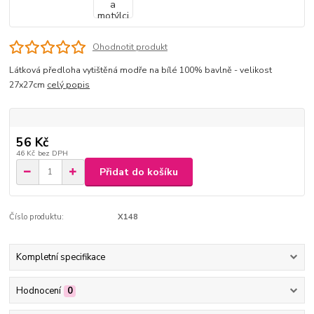
Ohodnotit produkt
Látková předloha vytištěná modře na bílé 100% bavlně - velikost
27x27cm
celý popis
56 Kč
46 Kč
bez DPH
Přidat do košíku
Číslo produktu:
X148
Kompletní specifikace
Hodnocení
0