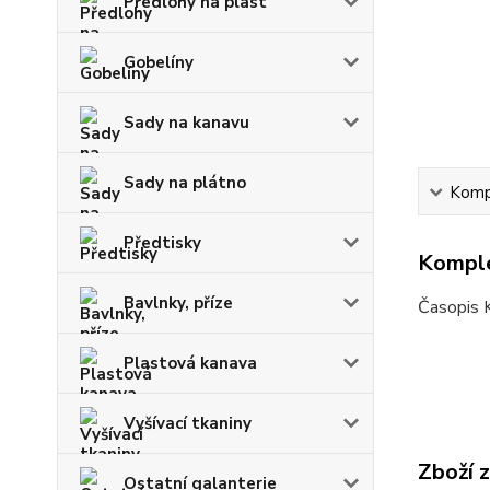
Předlohy na plast
Gobelíny
Sady na kanavu
Sady na plátno
Kompl
Předtisky
Komple
Bavlnky, příze
Časopis K
Plastová kanava
Vyšívací tkaniny
Zboží 
Ostatní galanterie