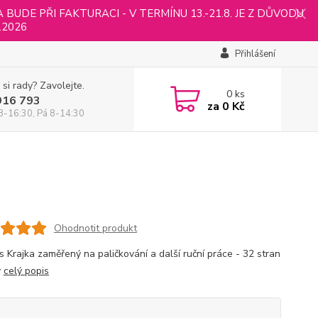
UDE PŘI FAKTURACI - V TERMÍNU 13.-21.8. JE Z DŮVODU
.2026
Přihlášení
 si rady? Zavolejte.
0
ks
916 793
za
0 Kč
8-16:30, Pá 8-14:30
Ohodnotit produkt
s Krajka zaměřený na paličkování a další ruční práce - 32 stran
y
celý popis