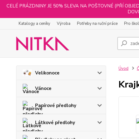
CELÉ PRÁZDNINY JE 50% SLEVA NA POŠTOVNÉ (PŘÍ OBJED
DOVO
Katalogy a ceníky
Výroba
Potřeby na ruční práce
Pro ško
Úvod
Č
Velikonoce
Kraj
Vánoce
Papírové předlohy
Látkové předlohy