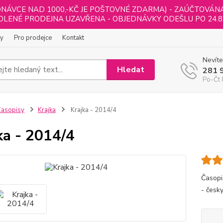
NÁVCE NAD 1000,-KČ JE POŠTOVNÉ ZDARMA) - ZAÚČTOVÁNA B
LENÉ PRODEJNA UZAVŘENA - OBJEDNÁVKY ODEŠLU PO 24.8
ly
Pro prodejce
Kontakt
Nevíte
Hledat
281 
Po-Čt 
asopisy
Krajka
Krajka - 2014/4
ka - 2014/4
Časopi
- česk