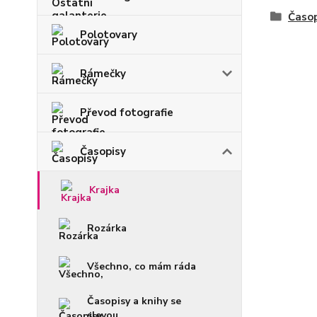
Časop
Polotovary
Rámečky
Převod fotografie
Časopisy
Krajka
Rozárka
Všechno, co mám ráda
Časopisy a knihy se
slevou