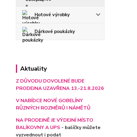
Hotové výrobky
Dárkové poukázky
Aktuality
Z DŮVODU DOVOLENÉ BUDE
PRODEJNA UZAVŘENA 13.-21.8.2026
V NABÍDCE NOVÉ GOBELÍNY
RŮZNÝCH ROZMĚRŮ I NÁMĚTŮ
NA PRODEJNĚ JE VÝD
EJNÍ MÍSTO
BALÍKOVNY A UPS
- balíčky můžete
vyzvednout i podat