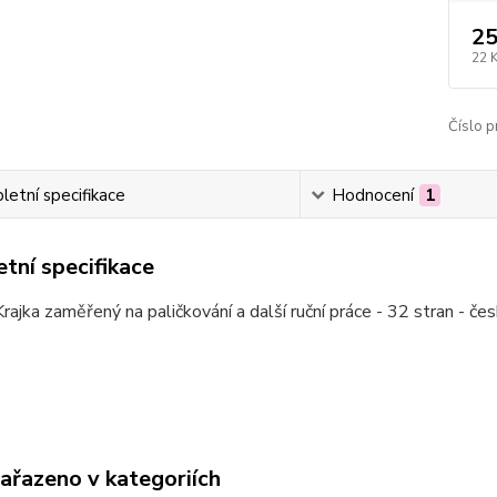
25
22 
Číslo p
etní specifikace
Hodnocení
1
tní specifikace
rajka zaměřený na paličkování a další ruční práce - 32 stran - če
zařazeno v kategoriích