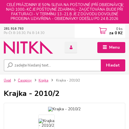
CELÉ PRÁZDNINY JE 50% SLEVA NA POŠTOVNÉ (PŘÍ OBJEDNÁVCE
NAD 1000,-KČ JE POŠTOVNÉ ZDARMA) - ZAÚČTOVÁNA BUDE PŘI
FAKTURACI - V TERMÍNU 13.-21.8. JE Z DŮVODU DOVOLENÉ
PRODEJNA UZAVŘENA - OBJEDNÁVKY ODEŠLU PO 24.8.2026
0
ks
281 916 793
za
0 Kč
Po-Čt 8-16:30, Pá 8-14:30
Menu
Hledat
Úvod
Časopisy
Krajka
Krajka - 2010/2
Krajka - 2010/2