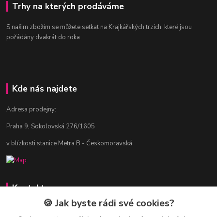
Trhy na kterých prodáváme
S našim zbožím se můžete setkat na Krajkářských trzích, které jsou
pořádány dvakrát do roka.
Kde nás najdete
Adresa prodejny:
Praha 9, Sokolovská 276/1605
v blízkosti stanice Metra B - Českomoravská
Kontakty
🍪 Jak byste rádi své cookies?
Jitka Vlasáková