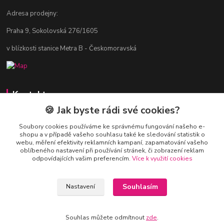
Adresa prodejny:
Praha 9, Sokolovská 276/1605
v blízkosti stanice Metra B - Českomoravská
Kontakty
🍪 Jak byste rádi své cookies?
Jitka Vlasáková
281 916 793
Soubory cookies používáme ke správnému fungování našeho e-
shopu a v případě vašeho souhlasu také ke sledování statistik o
Po-Čt 8-16:30, Pá 8-14:30
webu, měření efektivity reklamních kampaní, zapamatování vašeho
oblíbeného nastavení při používání stránek, či zobrazení reklam
nitka@nitka.cz
odpovídajících vašim preferencím.
Více k využití cookies
Souhlasím
Nastavení
Souhlas můžete odmítnout
zde
.