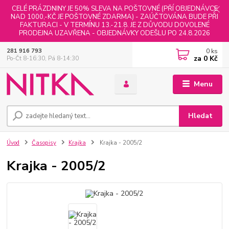
CELÉ PRÁZDNINY JE 50% SLEVA NA POŠTOVNÉ (PŘÍ OBJEDNÁVCE
NAD 1000,-KČ JE POŠTOVNÉ ZDARMA) - ZAÚČTOVÁNA BUDE PŘI
FAKTURACI - V TERMÍNU 13.-21.8. JE Z DŮVODU DOVOLENÉ
PRODEJNA UZAVŘENA - OBJEDNÁVKY ODEŠLU PO 24.8.2026
0
ks
281 916 793
za
0 Kč
Po-Čt 8-16:30, Pá 8-14:30
Menu
Hledat
Úvod
Časopisy
Krajka
Krajka - 2005/2
Krajka - 2005/2