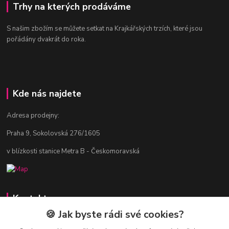
Trhy na kterých prodáváme
S našim zbožím se můžete setkat na Krajkářských trzích, které jsou
pořádány dvakrát do roka.
Kde nás najdete
Adresa prodejny:
Praha 9, Sokolovská 276/1605
v blízkosti stanice Metra B - Českomoravská
Kontakty
🍪 Jak byste rádi své cookies?
Jitka Vlasáková