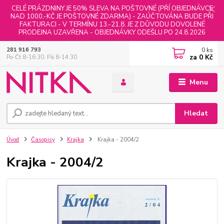
CELÉ PRÁZDNINY JE 50% SLEVA NA POŠTOVNÉ (PŘÍ OBJEDNÁVCE
NAD 1000,-KČ JE POŠTOVNÉ ZDARMA) - ZAÚČTOVÁNA BUDE PŘI
FAKTURACI - V TERMÍNU 13.-21.8. JE Z DŮVODU DOVOLENÉ
PRODEJNA UZAVŘENA - OBJEDNÁVKY ODEŠLU PO 24.8.2026
0
ks
281 916 793
za
0 Kč
Po-Čt 8-16:30, Pá 8-14:30
Menu
Hledat
Úvod
Časopisy
Krajka
Krajka - 2004/2
Krajka - 2004/2