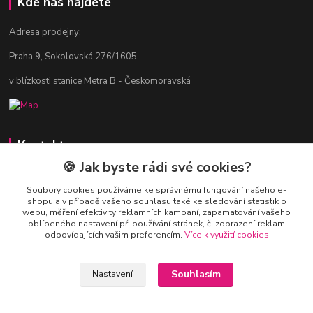
Kde nás najdete
Adresa prodejny:
Praha 9, Sokolovská 276/1605
v blízkosti stanice Metra B - Českomoravská
Kontakty
🍪 Jak byste rádi své cookies?
Jitka Vlasáková
281 916 793
Soubory cookies používáme ke správnému fungování našeho e-
shopu a v případě vašeho souhlasu také ke sledování statistik o
Po-Čt 8-16:30, Pá 8-14:30
webu, měření efektivity reklamních kampaní, zapamatování vašeho
oblíbeného nastavení při používání stránek, či zobrazení reklam
nitka@nitka.cz
odpovídajících vašim preferencím.
Více k využití cookies
Souhlasím
Nastavení