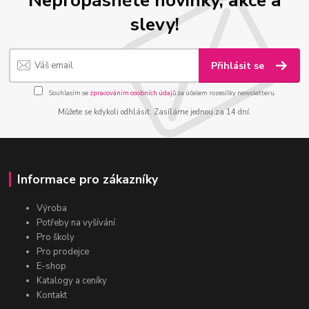
slevy!
Přihlásit se
Souhlasím se
zpracováním osobních údajů
za účelem rozesílky newsletteru.
Můžete se kdykoli odhlásit. Zasíláme jednou za 14 dní.
Informace pro zákazníky
Výroba
Potřeby na vyšívání
Pro školy
Pro prodejce
E-shop
Katalogy a ceníky
Kontakt