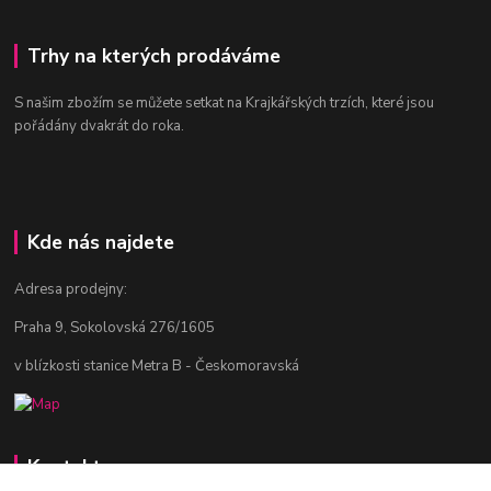
Trhy na kterých prodáváme
S našim zbožím se můžete setkat na Krajkářských trzích, které jsou
pořádány dvakrát do roka.
Kde nás najdete
Adresa prodejny:
Praha 9, Sokolovská 276/1605
v blízkosti stanice Metra B - Českomoravská
Kontakty