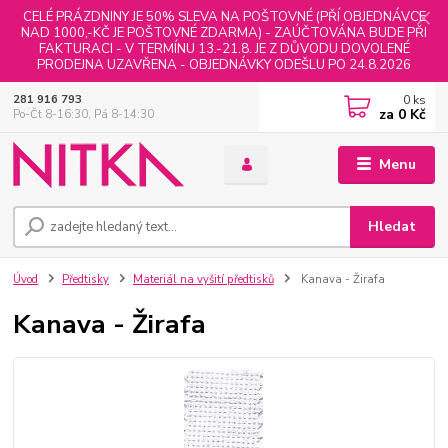
CELÉ PRÁZDNINY JE 50% SLEVA NA POŠTOVNÉ (PŘÍ OBJEDNÁVCE
NAD 1000,-KČ JE POŠTOVNÉ ZDARMA) - ZAÚČTOVÁNA BUDE PŘI
FAKTURACI - V TERMÍNU 13.-21.8. JE Z DŮVODU DOVOLENÉ
PRODEJNA UZAVŘENA - OBJEDNÁVKY ODEŠLU PO 24.8.2026
0
ks
281 916 793
za
0 Kč
Po-Čt 8-16:30, Pá 8-14:30
Menu
Hledat
Úvod
Předtisky
Materiál na vyšití předtisků
Kanava - Žirafa
Kanava - Žirafa