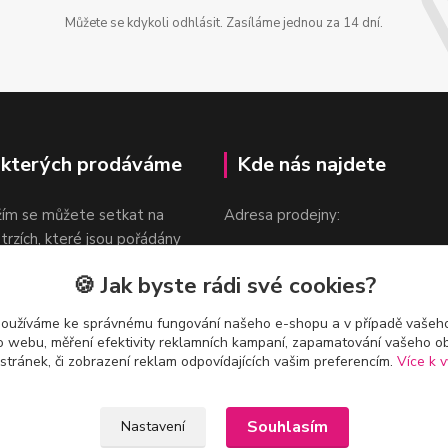
Můžete se kdykoli odhlásit. Zasíláme jednou za 14 dní.
 kterých prodáváme
Kde nás najdete
žím se můžete setkat na
Adresa prodejny:
 trzích, které jsou pořádány
Praha 9, Sokolovská 276/1605
oka.
🍪 Jak byste rádi své cookies?
v blízkosti stanice Metra B -
Českomoravská
používáme ke správnému fungování našeho e-shopu a v případě vašeho
k o webu, měření efektivity reklamních kampaní, zapamatování vašeho o
 stránek, či zobrazení reklam odpovídajících vašim preferencím.
Více k v
Souhlasím
Nastavení