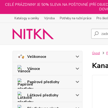
CELÉ PRÁZDNINY JE 50% SLEVA NA POŠTOVNÉ (PŘÍ OBJED
DOVO
Katalogy a ceníky
Výroba
Potřeby na ruční práce
Pro ško
Úvod
P
Velikonoce
Kana
Vánoce
Papírové předlohy
Látkové předlohy