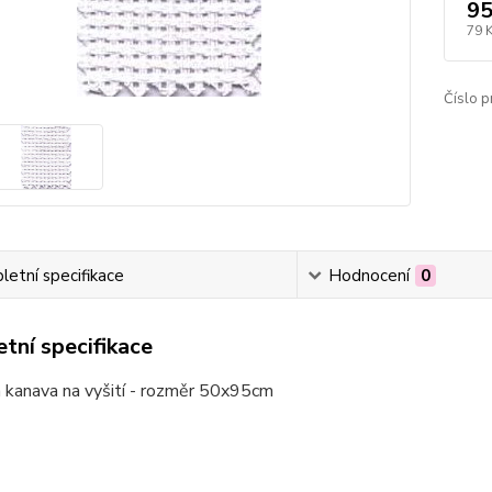
95
79 
Číslo p
etní specifikace
Hodnocení
0
tní specifikace
 kanava na vyšití - rozměr 50x95cm