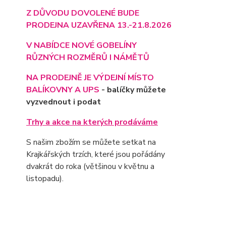
Z DŮVODU DOVOLENÉ BUDE
PRODEJNA UZAVŘENA 13.-21.8.2026
V NABÍDCE NOVÉ GOBELÍNY
RŮZNÝCH ROZMĚRŮ I NÁMĚTŮ
NA PRODEJNĚ JE VÝD
EJNÍ MÍSTO
BALÍKOVNY A UPS
- balíčky můžete
vyzvednout i podat
Trhy a akce na kterých prodáváme
S našim zbožím se můžete setkat na
Krajkářských trzích, které jsou pořádány
dvakrát do roka (většinou v květnu a
listopadu).