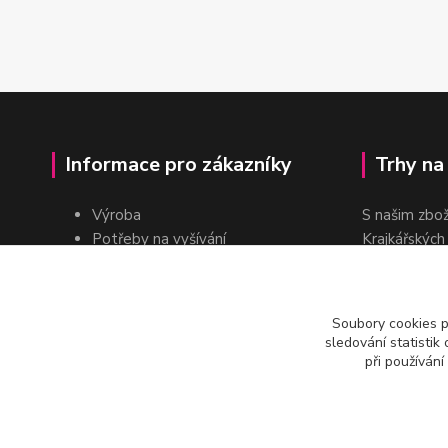
Informace pro zákazníky
Trhy na
Výroba
S našim zbo
Potřeby na vyšívání
Krajkářských
Pro školy
dvakrát do r
Pro prodejce
E-shop
Soubory cookies 
Katalogy a ceníky
sledování statisti
Kontakt
při používání