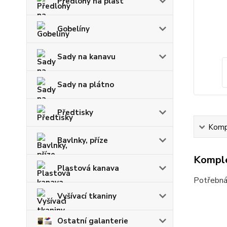
Předlohy na plast
Gobelíny
Sady na kanavu
Sady na plátno
Předtisky
Kompl
Bavlnky, příze
Komple
Plastová kanava
Potřebná
Vyšívací tkaniny
Ostatní galanterie