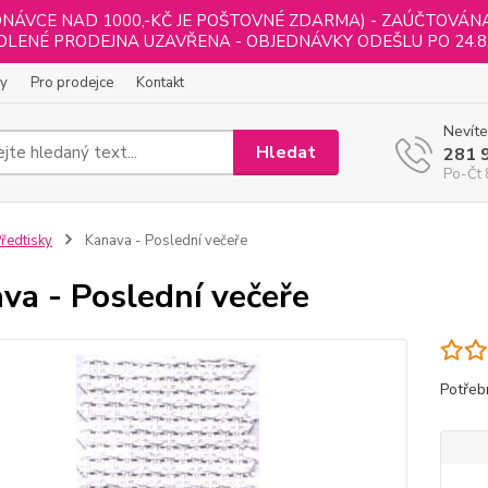
NÁVCE NAD 1000,-KČ JE POŠTOVNÉ ZDARMA) - ZAÚČTOVÁNA B
LENÉ PRODEJNA UZAVŘENA - OBJEDNÁVKY ODEŠLU PO 24.8
ly
Pro prodejce
Kontakt
Nevíte
Hledat
281 
Po-Čt 
ředtisky
Kanava - Poslední večeře
va - Poslední večeře
Potřeb