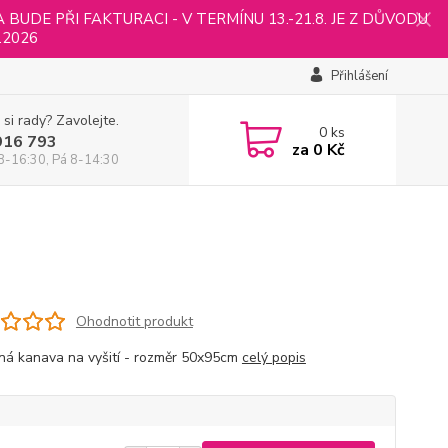
UDE PŘI FAKTURACI - V TERMÍNU 13.-21.8. JE Z DŮVODU
.2026
Přihlášení
 si rady? Zavolejte.
0
ks
916 793
za
0 Kč
8-16:30, Pá 8-14:30
Ohodnotit produkt
ná kanava na vyšití - rozměr 50x95cm
celý popis