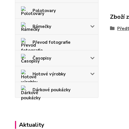
Polotovary
Zboží 
Rámečky
Předt
Převod fotografie
Časopisy
Hotové výrobky
Dárkové poukázky
Aktuality