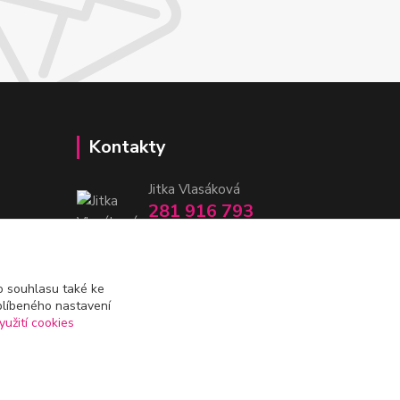
Kontakty
Jitka Vlasáková
281 916 793
Po-Čt 8-16:30, Pá 8-14:30
nitka@nitka.cz
 souhlasu také ke
blíbeného nastavení
yužití cookies