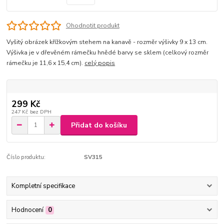
Ohodnotit produkt
Vyšitý obrázek křížkovým stehem na kanavě - rozměr výšivky 9 x 13 cm.
Výšivka je v dřevěném rámečku hnědé barvy se sklem (celkový rozměr
rámečku je 11,6 x 15,4 cm).
celý popis
299 Kč
247 Kč
bez DPH
Přidat do košíku
Číslo produktu:
SV315
Kompletní specifikace
Hodnocení
0