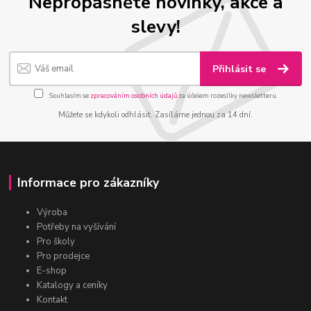
Nepropásněte novinky, akce a
slevy!
Přihlásit se
Souhlasím se
zpracováním osobních údajů
za účelem rozesílky newsletteru.
Můžete se kdykoli odhlásit. Zasíláme jednou za 14 dní.
Informace pro zákazníky
Výroba
Potřeby na vyšívání
Pro školy
Pro prodejce
E-shop
Katalogy a ceníky
Kontakt