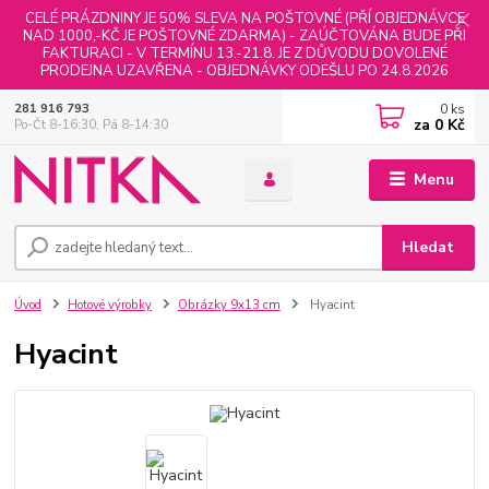
CELÉ PRÁZDNINY JE 50% SLEVA NA POŠTOVNÉ (PŘÍ OBJEDNÁVCE
NAD 1000,-KČ JE POŠTOVNÉ ZDARMA) - ZAÚČTOVÁNA BUDE PŘI
FAKTURACI - V TERMÍNU 13.-21.8. JE Z DŮVODU DOVOLENÉ
PRODEJNA UZAVŘENA - OBJEDNÁVKY ODEŠLU PO 24.8.2026
0
ks
281 916 793
za
0 Kč
Po-Čt 8-16:30, Pá 8-14:30
Menu
Hledat
Úvod
Hotové výrobky
Obrázky 9x13 cm
Hyacint
Hyacint