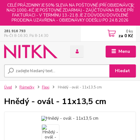
CELÉ PRÁZDNINY JE 50% SLEVA NA POŠTOVNÉ (PŘÍ OBJEDNÁVCE
NAD 1000,-KČ JE POŠTOVNÉ ZDARMA) - ZAÚČTOVÁNA BUDE PŘI
FAKTURACI - V TERMÍNU 13.-21.8. JE Z DŮVODU DOVOLENÉ
PRODEJNA UZAVŘENA - OBJEDNÁVKY ODEŠLU PO 24.8.2026
0
ks
281 916 793
za
0 Kč
Po-Čt 8-16:30, Pá 8-14:30
Menu
Hledat
Úvod
Rámečky
Flexi
Hnědý - ovál - 11x13,5 cm
Hnědý - ovál - 11x13,5 cm