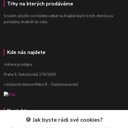
Trhy na kterých prodáváme
S našim zbožím se můžete setkat na Krajkářských trzích, které jsou
pořádány dvakrát do roka.
Kde nás najdete
Adresa prodejny:
Praha 9, Sokolovská 276/1605
v blízkosti stanice Metra B - Českomoravská
Kontakty
🍪 Jak byste rádi své cookies?
Jitka Vlasáková