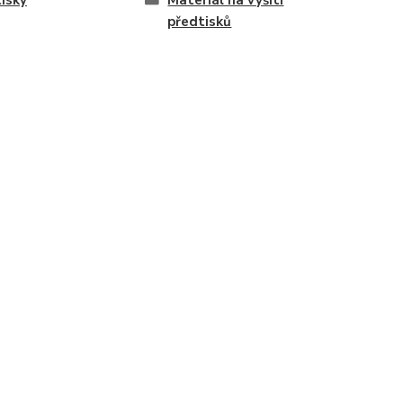
isky
Materiál na vyšití
předtisků