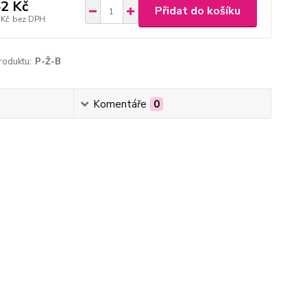
2 Kč
Přidat do košíku
 Kč
bez DPH
roduktu:
P-Ž-B
Komentáře
0