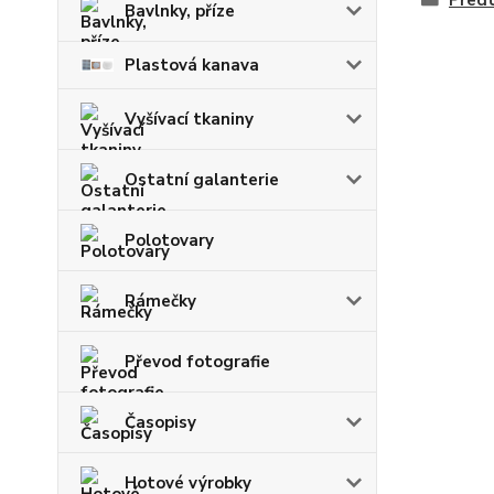
Předt
Bavlnky, příze
Plastová kanava
Vyšívací tkaniny
Ostatní galanterie
Polotovary
Rámečky
Převod fotografie
Časopisy
Hotové výrobky