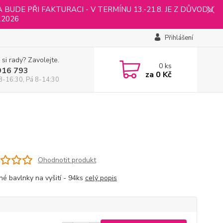
UDE PŘI FAKTURACI - V TERMÍNU 13.-21.8. JE Z DŮVODU
.2026
Přihlášení
 si rady? Zavolejte.
0
ks
916 793
za
0 Kč
8-16:30, Pá 8-14:30
Ohodnotit produkt
né bavlnky na vyšití - 94ks
celý popis