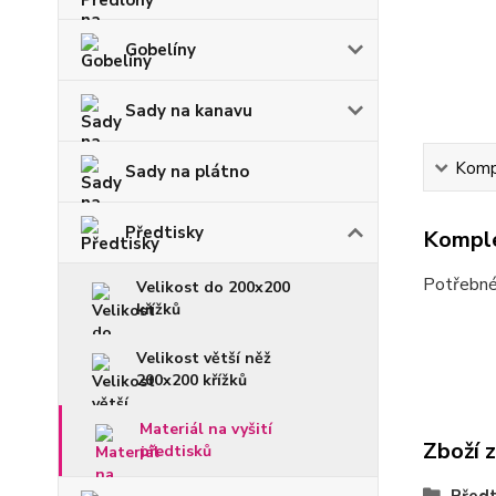
Gobelíny
Sady na kanavu
Kompl
Sady na plátno
Předtisky
Komple
Potřebné 
Velikost do 200x200
křížků
Velikost větší něž
200x200 křížků
Materiál na vyšití
Zboží 
předtisků