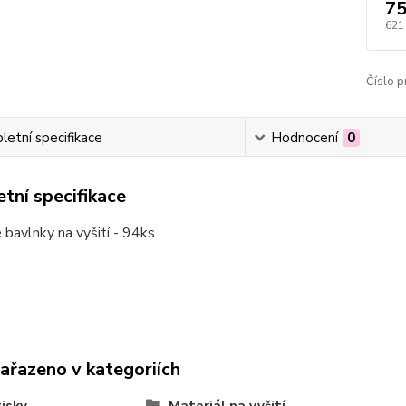
75
621
Číslo p
etní specifikace
Hodnocení
0
tní specifikace
bavlnky na vyšití - 94ks
zařazeno v kategoriích