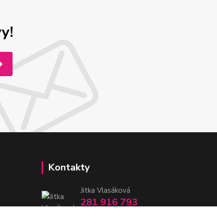
y!
Kontakty
Jitka Vlasáková
281 916 793
Po-Čt 8-16:30, Pá 8-14:30