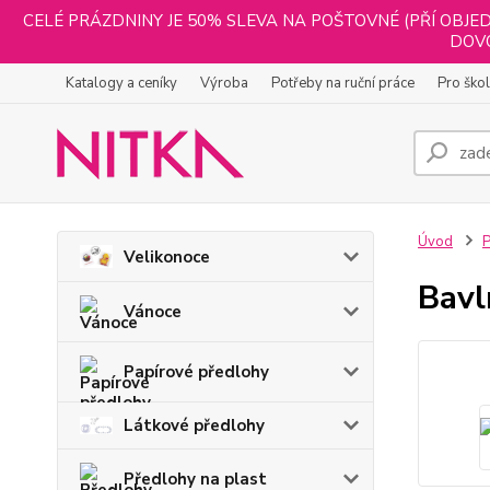
CELÉ PRÁZDNINY JE 50% SLEVA NA POŠTOVNÉ (PŘÍ OBJED
DOVO
Katalogy a ceníky
Výroba
Potřeby na ruční práce
Pro ško
Úvod
P
Velikonoce
Bavl
Vánoce
Papírové předlohy
Látkové předlohy
Předlohy na plast