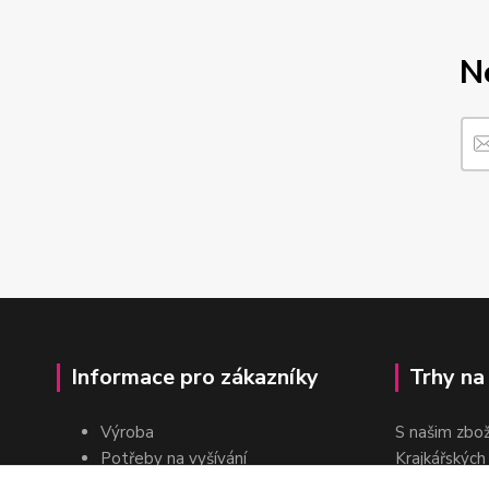
N
Informace pro zákazníky
Trhy na
Výroba
S našim zbo
Potřeby na vyšívání
Krajkářských
Pro školy
dvakrát do r