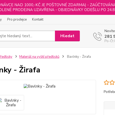
NÁVCE NAD 1000,-KČ JE POŠTOVNÉ ZDARMA) - ZAÚČTOVÁNA B
LENÉ PRODEJNA UZAVŘENA - OBJEDNÁVKY ODEŠLU PO 24.8
ly
Pro prodejce
Kontakt
Nevíte
Hledat
281 
Po-Čt 
ředtisky
Materiál na vyšití předtisků
Bavlnky - Žirafa
nky - Žirafa
Potřeb