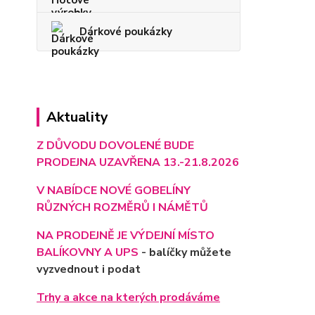
Dárkové poukázky
Aktuality
Z DŮVODU DOVOLENÉ BUDE
PRODEJNA UZAVŘENA 13.-21.8.2026
V NABÍDCE NOVÉ GOBELÍNY
RŮZNÝCH ROZMĚRŮ I NÁMĚTŮ
NA PRODEJNĚ JE VÝD
EJNÍ MÍSTO
BALÍKOVNY A UPS
- balíčky můžete
vyzvednout i podat
Trhy a akce na kterých prodáváme