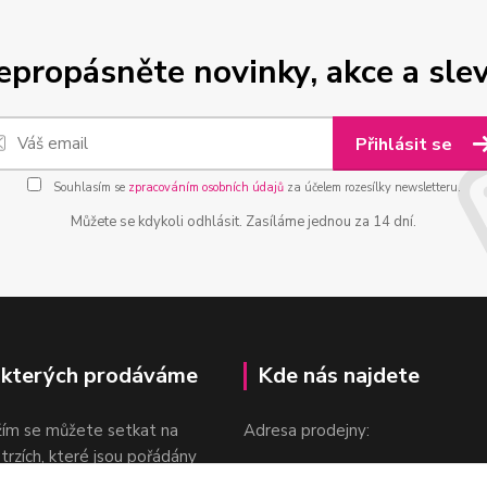
epropásněte novinky, akce a slev
Přihlásit se
Souhlasím se
zpracováním osobních údajů
za účelem rozesílky newsletteru.
Můžete se kdykoli odhlásit. Zasíláme jednou za 14 dní.
 kterých prodáváme
Kde nás najdete
žím se můžete setkat na
Adresa prodejny:
 trzích, které jsou pořádány
Praha 9, Sokolovská 276/1605
oka.