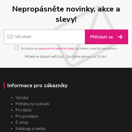
Nepropásněte novinky, akce a
slevy!
Přihlásit se
Souhlasím se
zpracováním osobních údajů
za účelem rozesílky newsletteru.
Můžete se kdykoli odhlásit. Zasíláme jednou za 14 dní.
Informace pro zákazníky
Výroba
Potřeby na vyšívání
Pro školy
Pro prodejce
E-shop
Katalogy a ceníky