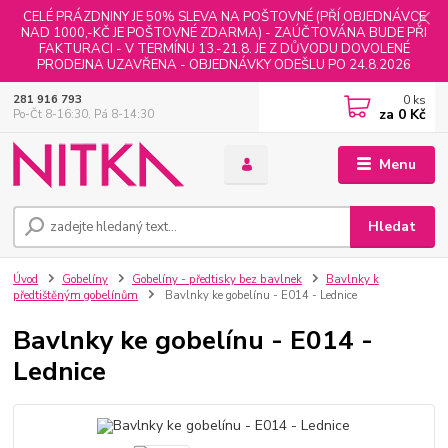
CELÉ PRÁZDNINY JE 50% SLEVA NA POŠTOVNÉ (PŘÍ OBJEDNÁVCE
NAD 1000,-KČ JE POŠTOVNÉ ZDARMA) - ZAÚČTOVÁNA BUDE PŘI
FAKTURACI - V TERMÍNU 13.-21.8. JE Z DŮVODU DOVOLENÉ
PRODEJNA UZAVŘENA - OBJEDNÁVKY ODEŠLU PO 24.8.2026
0
ks
281 916 793
za
0 Kč
Po-Čt 8-16:30, Pá 8-14:30
Menu
Hledat
Úvod
Gobelíny
Gobelíny - předtisky bez bavlnek
Bavlnky k
předtištěným gobelínům
Bavlnky ke gobelínu - E014 - Lednice
Bavlnky ke gobelínu - E014 -
Lednice