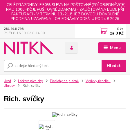
CELÉ PRÁZDNINY JE 50% SLEVA NA POŠTOVNÉ (PŘÍ OBJEDNÁVCE
NAD 1000,-KČ JE POŠTOVNÉ ZDARMA) - ZAÚČTOVÁNA BUDE PŘI
FAKTURACI - V TERMÍNU 13.-21.8. JE Z DŮVODU DOVOLENÉ
PRODEJNA UZAVŘENA - OBJEDNÁVKY ODEŠLU PO 24.8.2026
0
ks
281 916 793
za
0 Kč
Po-Čt 8-16:30, Pá 8-14:30
Menu
Hledat
Úvod
Látkové předlohy
Předlohy na plátně
Výšivky richelieu
Ubrusy
Rich. svíčky
Rich. svíčky