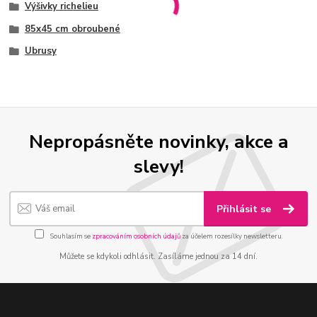
Výšivky richelieu
85x45 cm obroubené
Ubrusy
Nepropásněte novinky, akce a
slevy!
Přihlásit se
Souhlasím se
zpracováním osobních údajů
za účelem rozesílky newsletteru.
Můžete se kdykoli odhlásit. Zasíláme jednou za 14 dní.