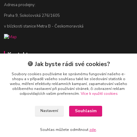
Adresa prodejny:
Praha 9, Sokolovská 276/1605
v blízkosti stanice Metra B - Českomoravská
Kontakty
🍪 Jak byste rádi své cookies?
Jitka Vlasáková
281 916 793
Soubory cookies používáme ke správnému fungování našeho e-
shopu a v případě vašeho souhlasu také ke sledování statistik o
Po-Čt 8-16:30, Pá 8-14:30
webu, měření efektivity reklamních kampaní, zapamatování vašeho
oblíbeného nastavení při používání stránek, či zobrazení reklam
nitka@nitka.cz
odpovídajících vašim preferencím.
Více k využití cookies
Souhlasím
Nastavení
Souhlas můžete odmítnout
zde
.
Vytvořeno na
Eshop-rychle.cz