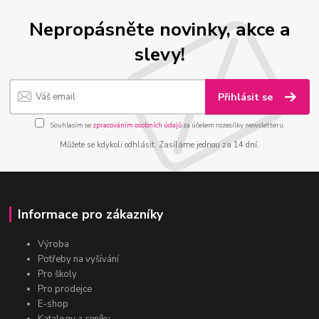
Nepropásněte novinky, akce a
slevy!
Přihlásit se
Souhlasím se
zpracováním osobních údajů
za účelem rozesílky newsletteru.
Můžete se kdykoli odhlásit. Zasíláme jednou za 14 dní.
Informace pro zákazníky
Výroba
Potřeby na vyšívání
Pro školy
Pro prodejce
E-shop