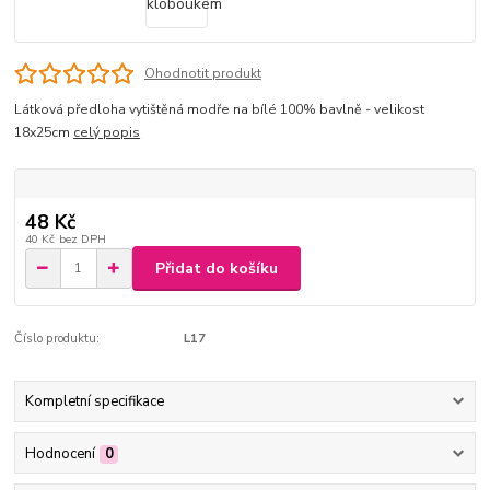
Ohodnotit produkt
Látková předloha vytištěná modře na bílé 100% bavlně - velikost
18x25cm
celý popis
48 Kč
40 Kč
bez DPH
Přidat do košíku
Číslo produktu:
L17
Kompletní specifikace
Hodnocení
0