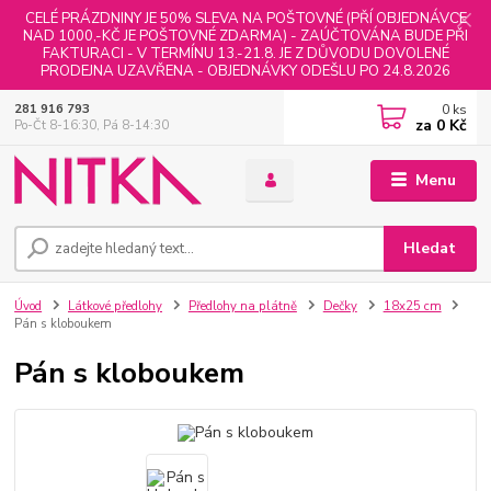
CELÉ PRÁZDNINY JE 50% SLEVA NA POŠTOVNÉ (PŘÍ OBJEDNÁVCE
NAD 1000,-KČ JE POŠTOVNÉ ZDARMA) - ZAÚČTOVÁNA BUDE PŘI
FAKTURACI - V TERMÍNU 13.-21.8. JE Z DŮVODU DOVOLENÉ
PRODEJNA UZAVŘENA - OBJEDNÁVKY ODEŠLU PO 24.8.2026
0
ks
281 916 793
za
0 Kč
Po-Čt 8-16:30, Pá 8-14:30
Menu
Hledat
Úvod
Látkové předlohy
Předlohy na plátně
Dečky
18x25 cm
Pán s kloboukem
Pán s kloboukem