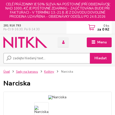
CELÉ PRÁZDNINY JE 50% SLEVA NA POŠTOVNÉ (PŘÍ OBJEDNÁVCE
NAD 1000,-KČ JE POŠTOVNÉ ZDARMA) - ZAÚČTOVÁNA BUDE PŘI
FAKTURACI - V TERMÍNU 13.-21.8. JE Z DŮVODU DOVOLENÉ
PRODEJNA UZAVŘENA - OBJEDNÁVKY ODEŠLU PO 24.8.2026
0
ks
281 916 793
za
0 Kč
Po-Čt 8-16:30, Pá 8-14:30
Menu
Hledat
Úvod
Sady na kanavu
Květiny
Narciska
Narciska