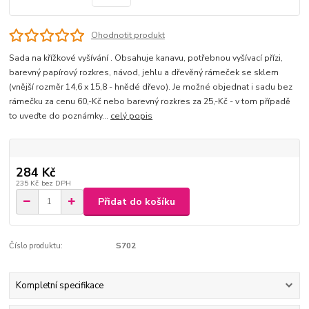
Ohodnotit produkt
Sada na křížkové vyšívání . Obsahuje kanavu, potřebnou vyšívací přízi,
barevný papírový rozkres, návod, jehlu a dřevěný rámeček se sklem
(vnější rozměr 14,6 x 15,8 - hnědé dřevo). Je možné objednat i sadu bez
rámečku za cenu 60,-Kč nebo barevný rozkres za 25,-Kč - v tom případě
to uveďte do poznámky...
celý popis
284 Kč
235 Kč
bez DPH
Přidat do košíku
Číslo produktu:
S702
Kompletní specifikace